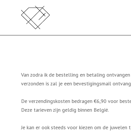
N
a
a
r
d
e
i
n
h
Van zodra ik de bestelling en betaling ontvangen
o
verzonden is zal je een bevestigingsmail ontvang
u
d
De verzendingskosten bedragen €6,90 voor beste
s
Deze tarieven zijn geldig binnen België.
p
r
Je kan er ook steeds voor kiezen om de juwelen 