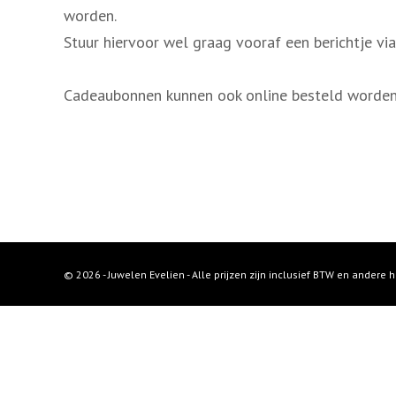
i
worden.
n
Stuur hiervoor wel graag vooraf een berichtje vi
g
e
Cadeaubonnen kunnen ook online besteld worden 
n
© 2026 - Juwelen Evelien - Alle prijzen zijn inclusief BTW en andere