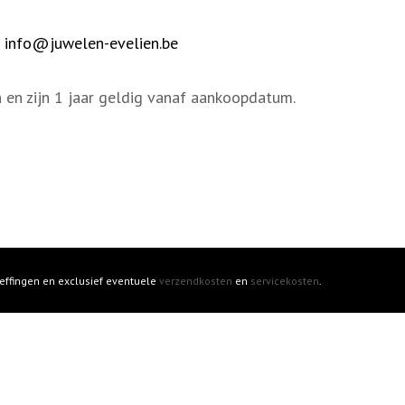
a
info@juwelen-evelien.be
en zijn 1 jaar geldig vanaf aankoopdatum.
 heffingen en exclusief eventuele
verzendkosten
en
servicekosten
.