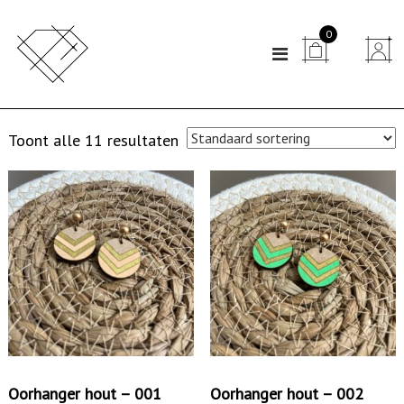
N
0
a


a
r
d
Toont alle 11 resultaten
e
i
n
h
o
u
d
s
p
r
Oorhanger hout – 001
Oorhanger hout – 002