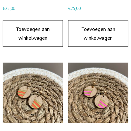
i
€
25,00
€
25,00
n
g
Toevoegen aan
Toevoegen aan
e
winkelwagen
winkelwagen
n