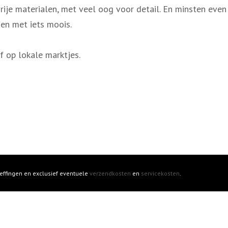
ije materialen, met veel oog voor detail. En minsten even 
en met iets moois.
f op lokale marktjes.
 heffingen en exclusief eventuele
verzendkosten
en
servicekosten
.