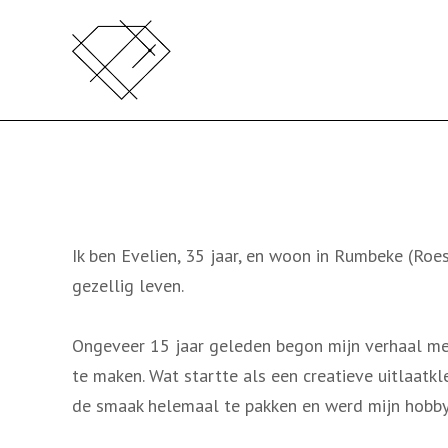
N
a
a
r
d
e
i
n
h
Ik ben Evelien, 35 jaar, en woon in Rumbeke (Roe
o
gezellig leven.
u
d
Ongeveer 15 jaar geleden begon mijn verhaal met
s
te maken. Wat startte als een creatieve uitlaatkle
p
de smaak helemaal te pakken en werd mijn hobby 
r