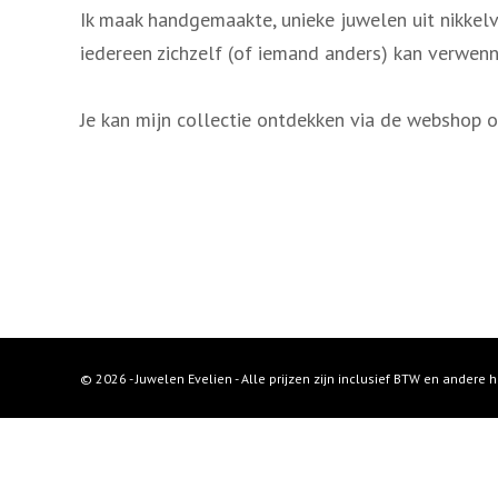
i
Ik maak handgemaakte, unieke juwelen uit nikkelvr
n
iedereen zichzelf (of iemand anders) kan verwenn
g
e
Je kan mijn collectie ontdekken via de webshop o
n
© 2026 - Juwelen Evelien - Alle prijzen zijn inclusief BTW en andere