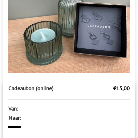
i
n
g
e
n
Cadeaubon (online)
€15,00
Van:
Naar: