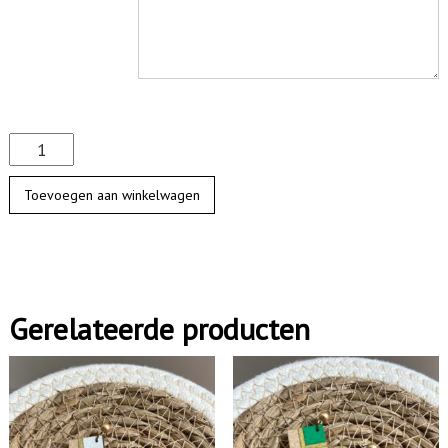
C
a
Toevoegen aan winkelwagen
d
e
a
u
Gerelateerde producten
b
o
n
(
o