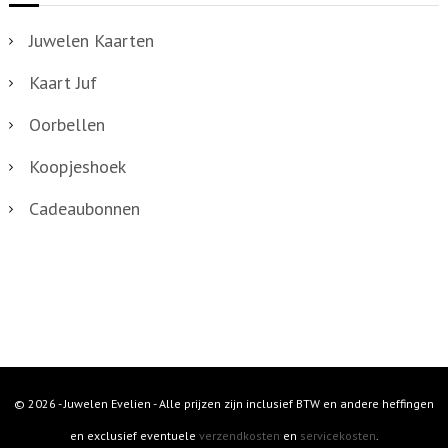
Juwelen Kaarten
Kaart Juf
Oorbellen
Koopjeshoek
Cadeaubonnen
© 2026 - Juwelen Evelien - Alle prijzen zijn inclusief BTW en andere heffingen
en exclusief eventuele
verzendkosten
en
servicekosten
.