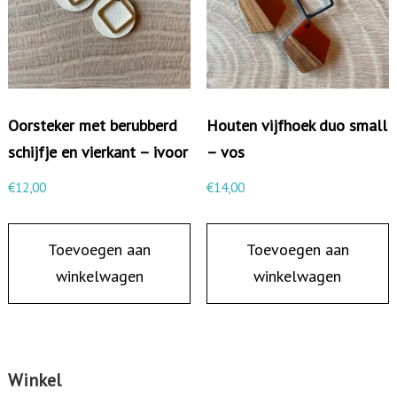
/
g
r
i
Oorsteker met berubberd
Houten vijfhoek duo small
j
schijfje en vierkant – ivoor
– vos
s
a
€
12,00
€
14,00
a
n
Toevoegen aan
Toevoegen aan
t
winkelwagen
winkelwagen
a
l
Winkel