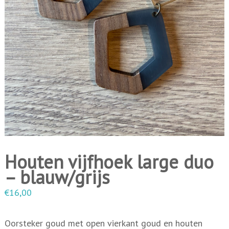
i
n
g
e
n
Houten vijfhoek large duo
– blauw/grijs
€
16,00
Oorsteker goud met open vierkant goud en houten