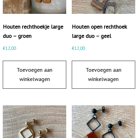
k
l
a
Houten rechthoekje large
Houten open rechthoek
r
duo – groen
large duo – geel
g
€
12,00
€
12,00
e
d
Toevoegen aan
Toevoegen aan
u
winkelwagen
winkelwagen
o
-
b
l
a
u
w