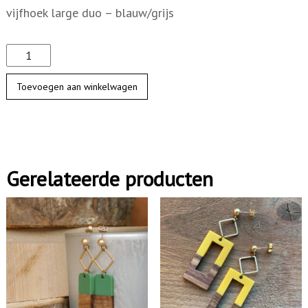
vijfhoek large duo – blauw/grijs
H
o
Toevoegen aan winkelwagen
u
t
e
n
Gerelateerde producten
v
i
j
f
h
o
e