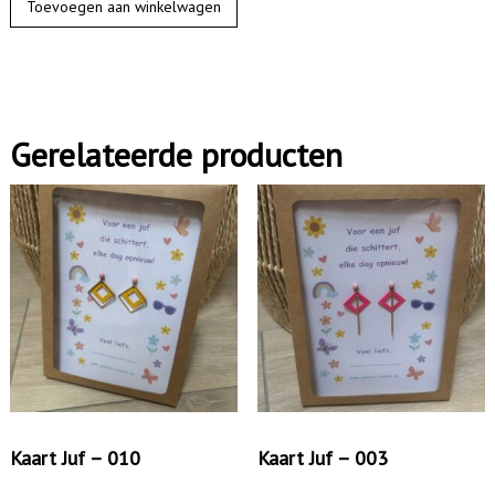
Toevoegen aan winkelwagen
a
r
t
J
Gerelateerde producten
u
f
-
0
0
9
a
a
n
t
Kaart Juf – 010
Kaart Juf – 003
a