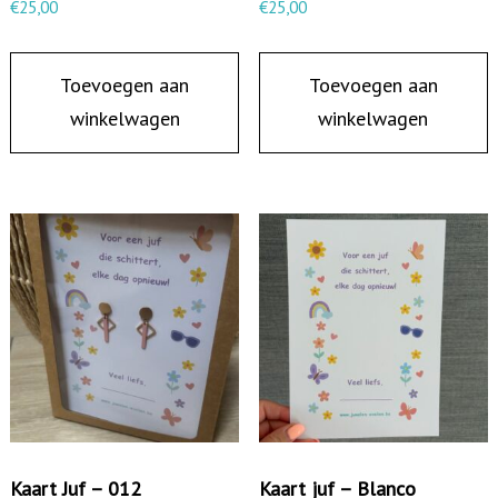
€
25,00
€
25,00
l
Toevoegen aan
Toevoegen aan
winkelwagen
winkelwagen
Kaart Juf – 012
Kaart juf – Blanco