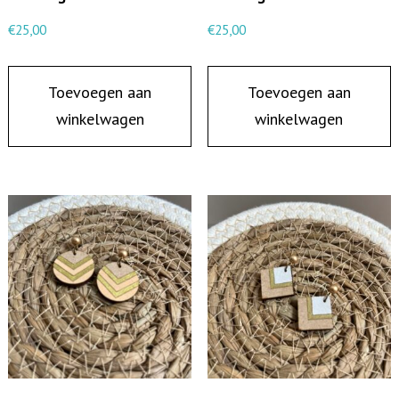
0
€
25,00
€
25,00
5
a
Toevoegen aan
Toevoegen aan
a
winkelwagen
winkelwagen
n
t
a
l