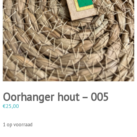
i
n
g
e
n
Oorhanger hout – 005
€
25,00
1 op voorraad