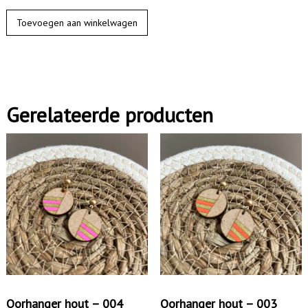
O
Toevoegen aan winkelwagen
o
r
h
a
Gerelateerde producten
n
g
e
r
h
o
u
t
-
0
Oorhanger hout – 004
Oorhanger hout – 003