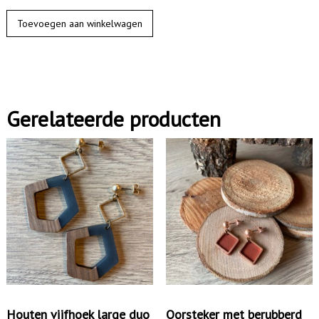
O
Toevoegen aan winkelwagen
o
r
h
a
Gerelateerde producten
n
g
e
r
h
o
u
t
a
a
Houten vijfhoek large duo
Oorsteker met berubberd