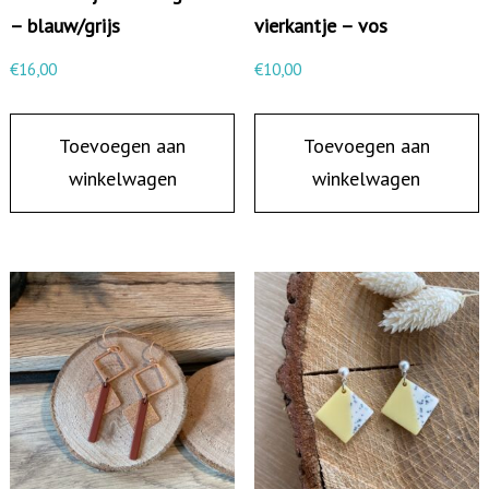
n
– blauw/grijs
vierkantje – vos
t
€
16,00
€
10,00
a
l
Toevoegen aan
Toevoegen aan
winkelwagen
winkelwagen