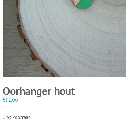
i
n
g
e
n
Oorhanger hout
€
12,00
1 op voorraad