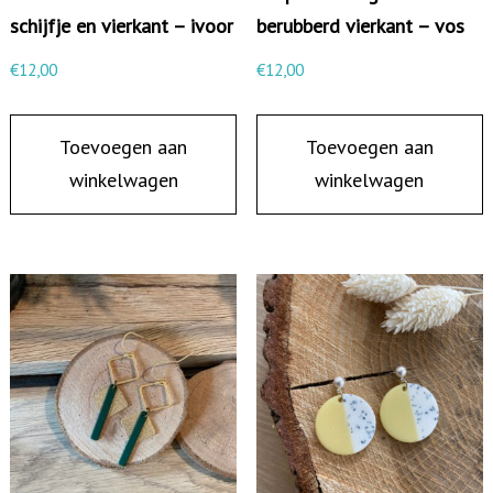
n
schijfje en vierkant – ivoor
berubberd vierkant – vos
t
€
12,00
€
12,00
a
l
Toevoegen aan
Toevoegen aan
winkelwagen
winkelwagen