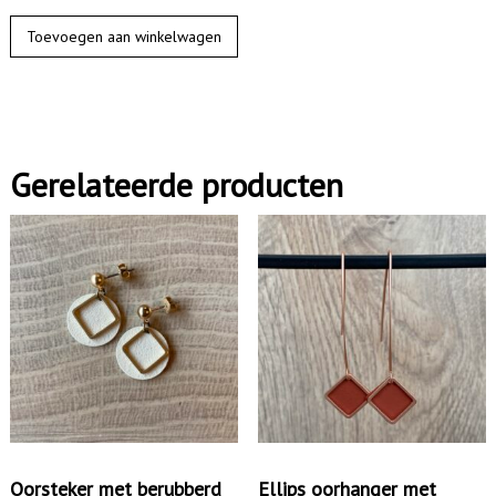
O
Toevoegen aan winkelwagen
o
r
k
n
Gerelateerde producten
o
p
j
e
h
o
u
t
a
a
Oorsteker met berubberd
Ellips oorhanger met