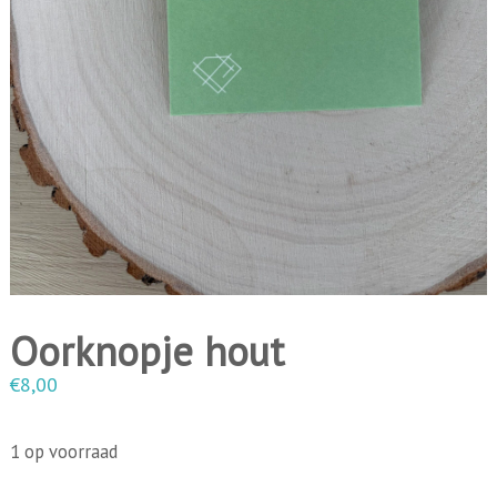
i
n
g
e
n
Oorknopje hout
€
8,00
1 op voorraad