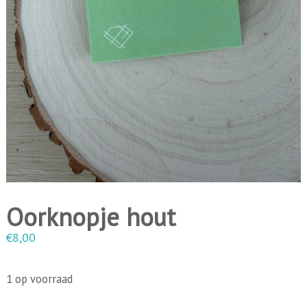
i
n
g
e
n
Oorknopje hout
€
8,00
1 op voorraad