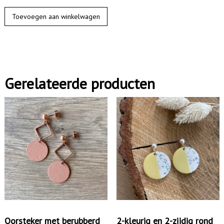
O
Toevoegen aan winkelwagen
o
r
k
n
Gerelateerde producten
o
p
j
e
h
o
u
t
a
a
Oorsteker met berubberd
2-kleurig en 2-zijdig rond