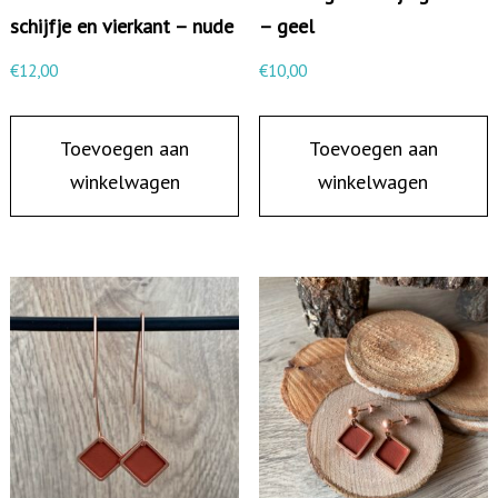
n
schijfje en vierkant – nude
– geel
t
€
12,00
€
10,00
a
l
Toevoegen aan
Toevoegen aan
winkelwagen
winkelwagen