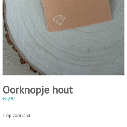
i
n
g
e
n
Oorknopje hout
€
8,00
1 op voorraad