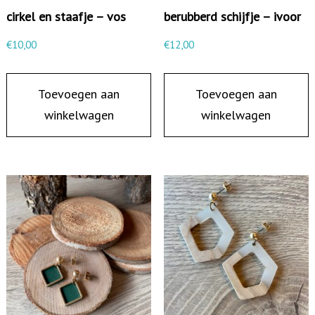
n
cirkel en staafje – vos
berubberd schijfje – ivoor
t
€
10,00
€
12,00
a
l
Toevoegen aan
Toevoegen aan
winkelwagen
winkelwagen