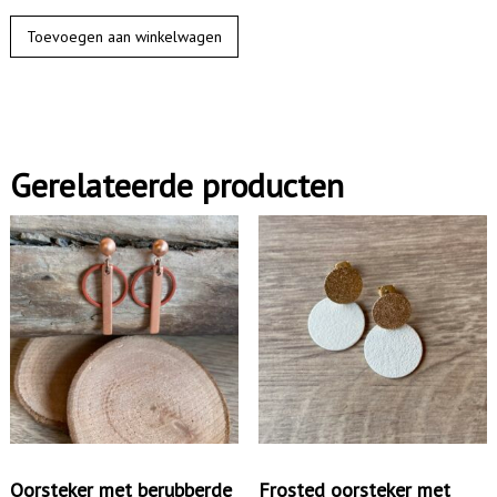
O
Toevoegen aan winkelwagen
o
r
k
n
Gerelateerde producten
o
p
j
e
h
o
u
t
a
a
Oorsteker met berubberde
Frosted oorsteker met