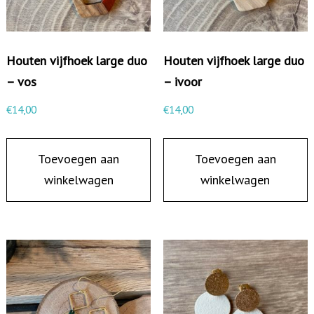
e
r
u
Houten vijfhoek large duo
Houten vijfhoek large duo
b
– vos
– ivoor
b
€
14,00
€
14,00
e
r
Toevoegen aan
Toevoegen aan
d
winkelwagen
winkelwagen
v
i
e
r
k
a
n