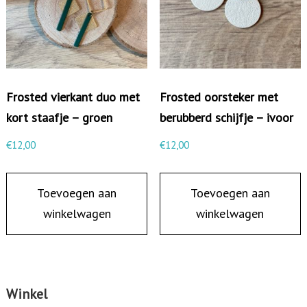
t
j
e
-
Frosted vierkant duo met
Frosted oorsteker met
g
kort staafje – groen
berubberd schijfje – ivoor
r
o
€
12,00
€
12,00
e
n
Toevoegen aan
Toevoegen aan
a
winkelwagen
winkelwagen
a
n
t
a
Winkel
l