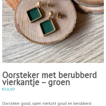
i
n
g
e
n
Oorsteker met berubberd
vierkantje – groen
€
10,00
Oorsteker goud, open vierkznt goud en berubberd