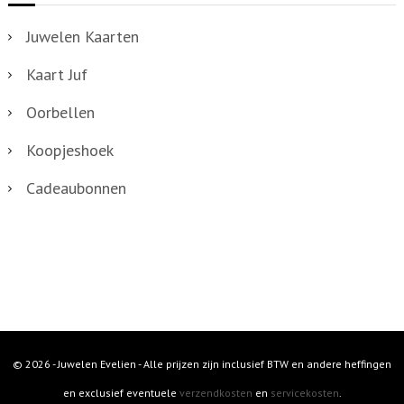
Juwelen Kaarten
Kaart Juf
Oorbellen
Koopjeshoek
Cadeaubonnen
© 2026 - Juwelen Evelien - Alle prijzen zijn inclusief BTW en andere heffingen
en exclusief eventuele
verzendkosten
en
servicekosten
.