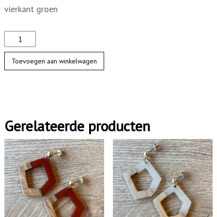
vierkant groen
O
o
Toevoegen aan winkelwagen
r
s
t
e
Gerelateerde producten
k
e
r
m
e
t
b