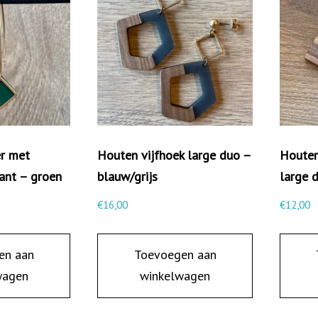
e
r
u
b
b
e
r
er met
Houten vijfhoek large duo –
Houten
d
ant – groen
blauw/grijs
large 
c
€
16,00
€
12,00
i
r
k
en aan
Toevoegen aan
e
wagen
winkelwagen
l
t