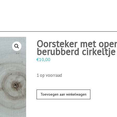
Oorsteker met ope
berubberd cirkeltje
€
10,00
1 op voorraad
O
Toevoegen aan winkelwagen
o
r
s