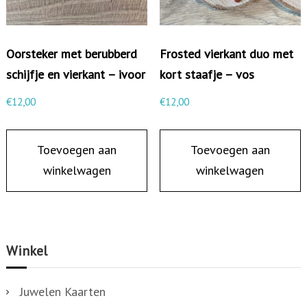
r
k
Oorsteker met berubberd
Frosted vierkant duo met
e
schijfje en vierkant – ivoor
kort staafje – vos
l
t
€
12,00
€
12,00
j
e
Toevoegen aan
Toevoegen aan
a
winkelwagen
winkelwagen
a
n
t
a
Winkel
l
Juwelen Kaarten