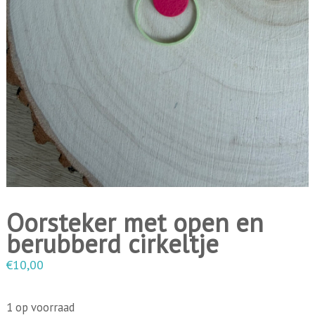
i
n
g
e
n
Oorsteker met open en
berubberd cirkeltje
€
10,00
1 op voorraad