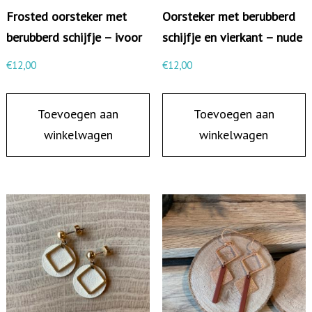
e
Frosted oorsteker met
Oorsteker met berubberd
n
berubberd schijfje – ivoor
schijfje en vierkant – nude
e
€
12,00
€
12,00
n
b
Toevoegen aan
Toevoegen aan
e
winkelwagen
winkelwagen
r
u
b
b
e
r
d
c
i