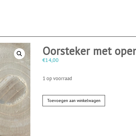
Oorsteker met ope
€
14,00
1 op voorraad
O
Toevoegen aan winkelwagen
o
r
s
t