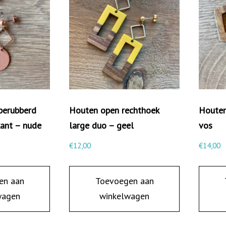
r
m
a
a
n
t
a
berubberd
Houten open rechthoek
Houten
l
kant – nude
large duo – geel
vos
€
12,00
€
14,00
en aan
Toevoegen aan
wagen
winkelwagen