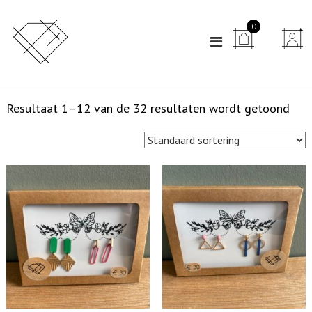
N
0
a


a
r
d
Resultaat 1–12 van de 32 resultaten wordt getoond
e
i
n
h
o
u
d
s
p
r