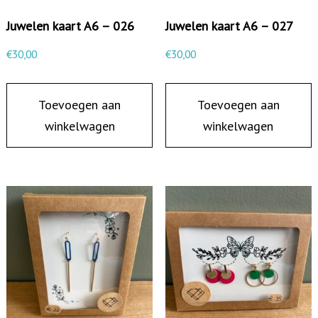
i
Juwelen kaart A6 – 026
Juwelen kaart A6 – 027
n
g
€
30,00
€
30,00
e
n
Toevoegen aan
Toevoegen aan
winkelwagen
winkelwagen