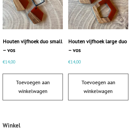
e
a
a
n
Houten vijfhoek duo small
Houten vijfhoek large duo
t
– vos
– vos
a
l
€
14,00
€
14,00
Toevoegen aan
Toevoegen aan
winkelwagen
winkelwagen
Winkel