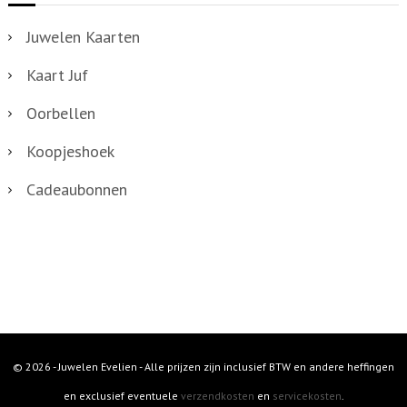
Juwelen Kaarten
Kaart Juf
Oorbellen
Koopjeshoek
Cadeaubonnen
© 2026 - Juwelen Evelien - Alle prijzen zijn inclusief BTW en andere heffingen
en exclusief eventuele
verzendkosten
en
servicekosten
.