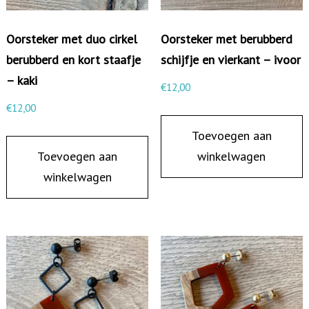
i
j
Oorsteker met duo cirkel
Oorsteker met berubberd
d
berubberd en kort staafje
schijfje en vierkant – ivoor
i
– kaki
€
12,00
g
€
12,00
r
Toevoegen aan
o
Toevoegen aan
winkelwagen
n
winkelwagen
d
-
o
r
a
n
j