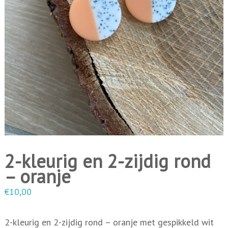
i
n
g
e
n
2-kleurig en 2-zijdig rond
– oranje
€
10,00
2-kleurig en 2-zijdig rond – oranje met gespikkeld wit