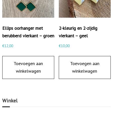
k
a
n
Ellips oorhanger met
2-kleurig en 2-zijdig
t
berubberd vierkant – groen
vierkant – geel
-
o
€
12,00
€
10,00
k
e
Toevoegen aan
Toevoegen aan
r
winkelwagen
winkelwagen
g
e
e
l
Winkel
a
a