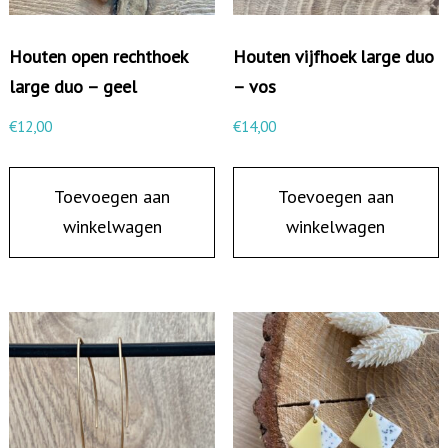
e
k
Houten open rechthoek
Houten vijfhoek large duo
e
large duo – geel
– vos
r
€
12,00
€
14,00
m
e
Toevoegen aan
Toevoegen aan
t
winkelwagen
winkelwagen
o
p
e
n
v
i
e
r