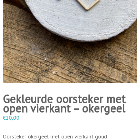
i
n
g
e
n
Gekleurde oorsteker met
open vierkant – okergeel
€
10,00
Oorsteker okergeel met open vierkant goud