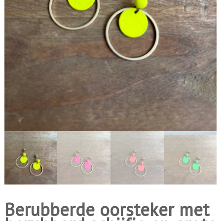
i
n
g
e
n
Berubberde oorsteker met