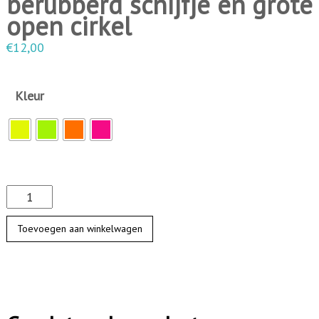
berubberd schijfje en grote
open cirkel
€
12,00
Kleur
B
e
Toevoegen aan winkelwagen
r
u
b
b