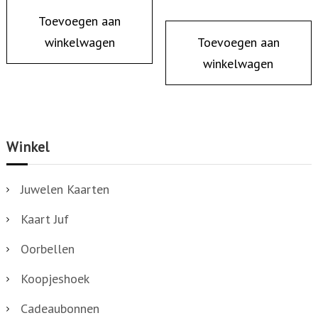
f
Toevoegen aan
j
winkelwagen
Toevoegen aan
e
winkelwagen
e
n
g
r
Winkel
o
t
Juwelen Kaarten
e
Kaart Juf
o
p
Oorbellen
e
Koopjeshoek
n
c
Cadeaubonnen