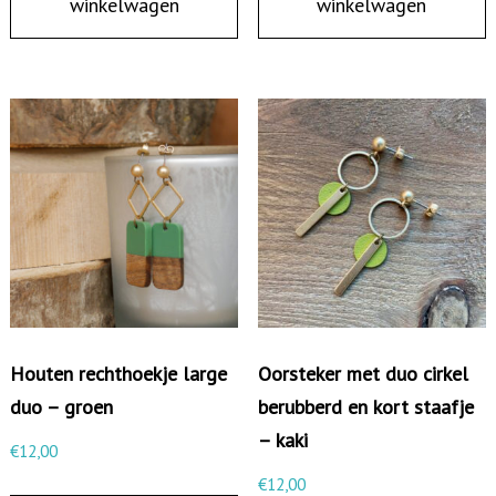
winkelwagen
winkelwagen
t
b
e
r
u
b
b
e
r
d
s
Houten rechthoekje large
Oorsteker met duo cirkel
c
duo – groen
berubberd en kort staafje
h
– kaki
i
€
12,00
j
€
12,00