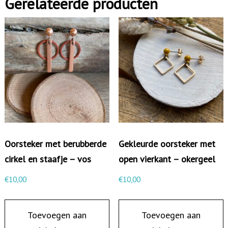
Gerelateerde producten
e
r
d
e
o
o
r
s
t
e
Oorsteker met berubberde
Gekleurde oorsteker met
k
cirkel en staafje – vos
open vierkant – okergeel
e
€
10,00
€
10,00
r
m
Toevoegen aan
Toevoegen aan
e