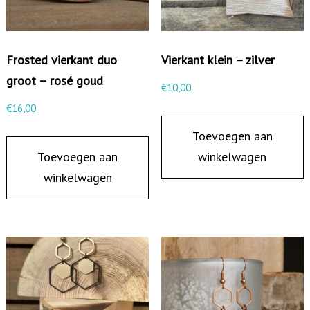
e
g
e
Frosted vierkant duo
Vierkant klein – zilver
n
groot – rosé goud
€
10,00
b
€
16,00
o
Toevoegen aan
o
Toevoegen aan
winkelwagen
g
winkelwagen
-
r
o
s
é
/
z