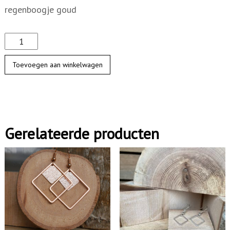
regenboogje goud
D
u
Toevoegen aan winkelwagen
o
z
e
s
Gerelateerde producten
h
o
e
k
e
n
r