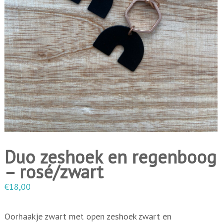
i
n
g
e
n
Duo zeshoek en regenboog
– rosé/zwart
€
18,00
Oorhaakje zwart met open zeshoek zwart en