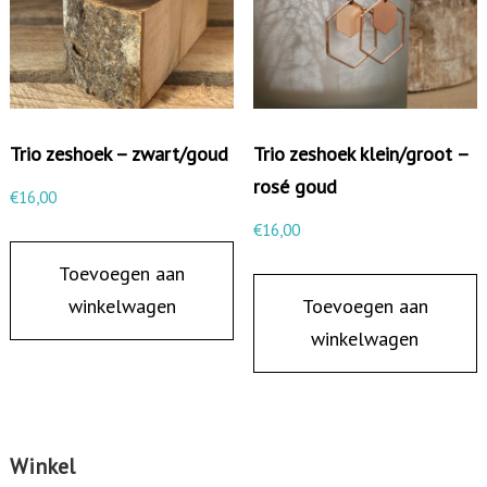
w
a
r
t
Trio zeshoek – zwart/goud
Trio zeshoek klein/groot –
a
rosé goud
a
€
16,00
n
€
16,00
t
Toevoegen aan
a
winkelwagen
Toevoegen aan
l
winkelwagen
Winkel