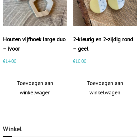
e
n
v
i
Houten vijfhoek large duo
2-kleurig en 2-zijdig rond
e
– ivoor
– geel
r
k
€
14,00
€
10,00
a
n
Toevoegen aan
Toevoegen aan
t
winkelwagen
winkelwagen
a
a
n
t
Winkel
a