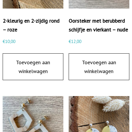
r
m
e
2-kleurig en 2-zijdig rond
Oorsteker met berubberd
t
– roze
schijfje en vierkant – nude
f
€
10,00
€
12,00
r
o
Toevoegen aan
Toevoegen aan
s
winkelwagen
winkelwagen
t
e
d
e
n
o
p