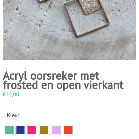
i
n
g
e
n
Acryl oorsreker met
frosted en open vierkant
€
12,00
Kleur