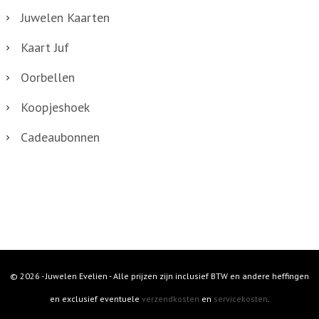
l
Juwelen Kaarten
Kaart Juf
Oorbellen
Koopjeshoek
Cadeaubonnen
© 2026 - Juwelen Evelien - Alle prijzen zijn inclusief BTW en andere heffingen
en exclusief eventuele
verzendkosten
en
servicekosten
.