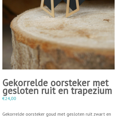
i
n
g
e
n
Gekorrelde oorsteker met
gesloten ruit en trapezium
€
24,00
Gekorrelde oorsteker goud met gesloten ruit zwart en