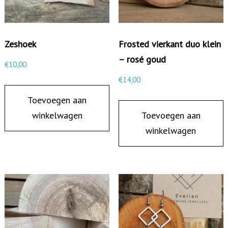
s
t
e
Zeshoek
Frosted vierkant duo klein
k
– rosé goud
€
10,00
e
€
14,00
r
Toevoegen aan
m
winkelwagen
Toevoegen aan
e
winkelwagen
t
g
e
s
l
o
t