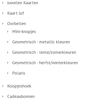
Juwelen Kaarten
u
Kaart Juf
m
a
Oorbellen
a
Mini-knopjes
n
Geometrisch - metallic kleuren
t
a
Geometrisch - lente/zomerkleuren
l
Geometrisch - herfst/winterkleuren
Polaris
Koopjeshoek
Cadeaubonnen