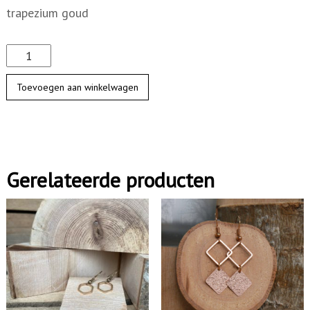
trapezium goud
G
e
Toevoegen aan winkelwagen
k
o
r
r
Gerelateerde producten
e
l
d
e
o
o
r