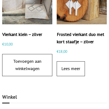
e
n
r
u
Vierkant klein – zilver
Frosted vierkant duo met
i
kort staafje – zilver
t
€
10,00
e
€
18,00
n
Toevoegen aan
t
winkelwagen
Lees meer
r
a
p
e
Winkel
z
i