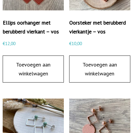
r
s
t
Ellips oorhanger met
Oorsteker met berubberd
e
berubberd vierkant – vos
vierkantje – vos
k
€
12,00
€
10,00
e
r
Toevoegen aan
Toevoegen aan
m
winkelwagen
winkelwagen
e
t
h
a
l
f
m