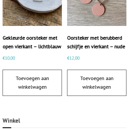
a
a
n
t
Gekleurde oorsteker met
Oorsteker met berubberd
j
open vierkant – lichtblauw
schijfje en vierkant – nude
e
e
€
10,00
€
12,00
n
v
Toevoegen aan
Toevoegen aan
i
winkelwagen
winkelwagen
e
r
k
a
Winkel
n