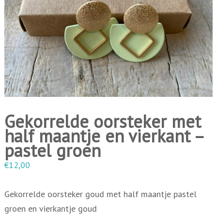
i
n
g
e
n
Gekorrelde oorsteker met
half maantje en vierkant –
pastel groen
€
12,00
Gekorrelde oorsteker goud met half maantje pastel
groen en vierkantje goud