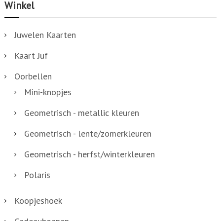
Winkel
a
r
Juwelen Kaarten
t
Kaart Juf
a
a
Oorbellen
n
Mini-knopjes
t
Geometrisch - metallic kleuren
a
l
Geometrisch - lente/zomerkleuren
Geometrisch - herfst/winterkleuren
Polaris
Koopjeshoek