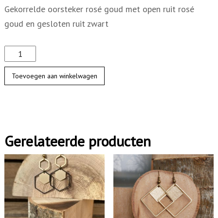
Gekorrelde oorsteker rosé goud met open ruit rosé
goud en gesloten ruit zwart
G
e
Toevoegen aan winkelwagen
k
o
r
r
Gerelateerde producten
e
l
d
e
o
o