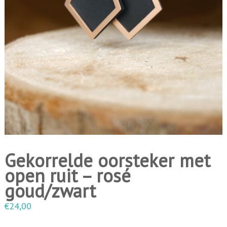
i
n
g
e
n
Gekorrelde oorsteker met
open ruit – rosé
goud/zwart
€
24,00