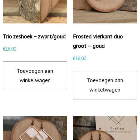
r
s
t
e
Trio zeshoek – zwart/goud
Frosted vierkant duo
k
groot – goud
€
16,00
e
€
16,00
r
Toevoegen aan
m
winkelwagen
Toevoegen aan
e
winkelwagen
t
o
p
e
n
r