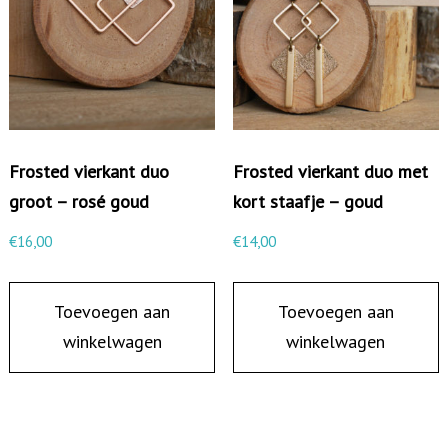
u
i
t
-
r
Frosted vierkant duo
Frosted vierkant duo met
o
groot – rosé goud
kort staafje – goud
s
é
€
16,00
€
14,00
g
o
Toevoegen aan
Toevoegen aan
u
winkelwagen
winkelwagen
d
/
z
w