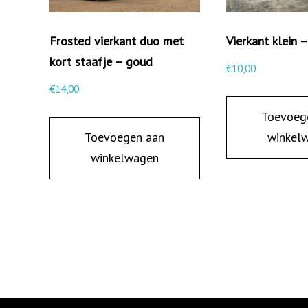
Frosted vierkant duo met
Vierkant klein –
kort staafje – goud
€
10,00
€
14,00
Toevoeg
Toevoegen aan
winkel
winkelwagen