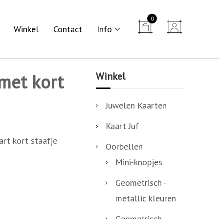
0


Winkel
Contact
Info
Winkel
met kort
Juwelen Kaarten
Kaart Juf
rt kort staafje
Oorbellen
Mini-knopjes
Geometrisch -
metallic kleuren
Geometrisch -