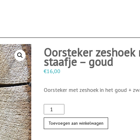
Oorsteker zeshoek 
staafje – goud
€
16,00
Oorsteker met zeshoek in het goud + zwa
O
o
Toevoegen aan winkelwagen
r
s