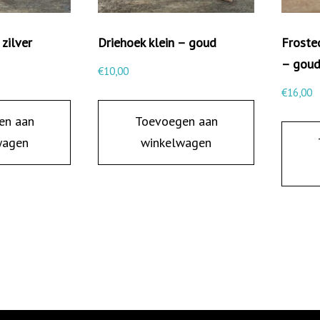
k
o
 zilver
Driehoek klein – goud
Froste
r
– gou
€
10,00
t
€
16,00
s
en aan
Toevoegen aan
t
wagen
winkelwagen
a
a
f
j
e
-
g
o
u