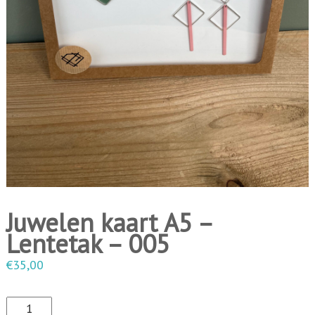
i
n
g
e
n
Juwelen kaart A5 –
Lentetak – 005
€
35,00
J