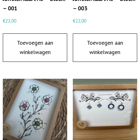
e
– 001
– 003
n
€
22,00
€
22,00
t
e
Toevoegen aan
Toevoegen aan
t
winkelwagen
winkelwagen
a
k
–
0
0
5
a
a
n
t