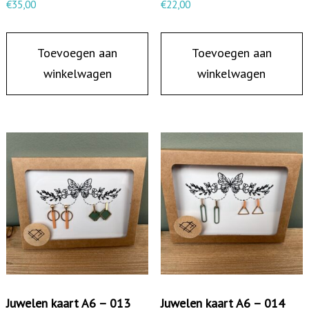
€
35,00
€
22,00
3
a
Toevoegen aan
Toevoegen aan
a
winkelwagen
winkelwagen
n
t
a
l
Juwelen kaart A6 – 013
Juwelen kaart A6 – 014