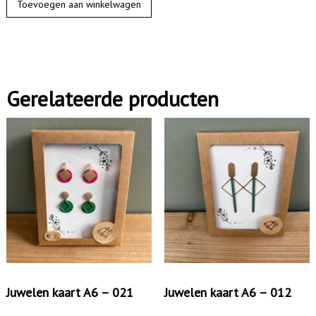
Toevoegen aan winkelwagen
w
e
l
e
Gerelateerde producten
n
k
a
a
r
t
A
6
-
0
Juwelen kaart A6 – 021
Juwelen kaart A6 – 012
0