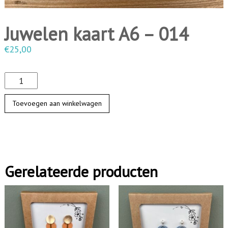
i
n
Juwelen kaart A6 – 014
g
€
25,00
e
n
J
u
Toevoegen aan winkelwagen
w
e
l
e
Gerelateerde producten
n
k
a
a