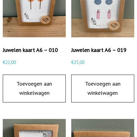
r
t
A
6
-
0
Juwelen kaart A6 – 010
Juwelen kaart A6 – 019
1
€
22,00
€
25,00
4
a
Toevoegen aan
Toevoegen aan
a
winkelwagen
winkelwagen
n
t
a
l