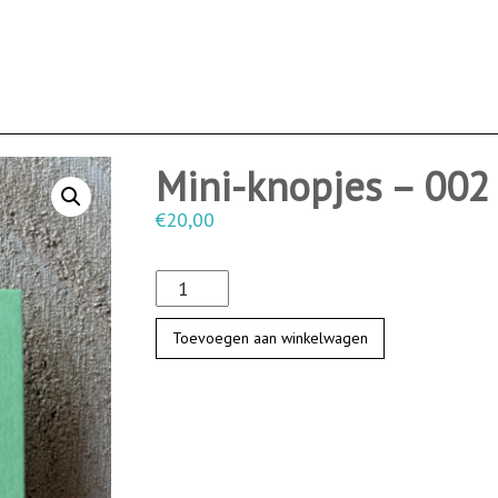
Mini-knopjes – 002
€
20,00
M
i
Toevoegen aan winkelwagen
n
i
-
k
n