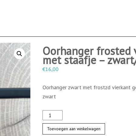
Oorhanger frosted 
met staafje – zwar
€
16,00
Oorhanger zwart met frostzd vierkant g
zwart
O
o
Toevoegen aan winkelwagen
r