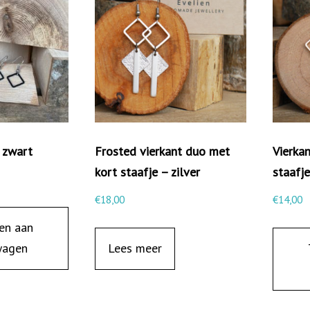
e
r
k
a
n
t
m
– zwart
Frosted vierkant duo met
Vierkan
e
kort staafje – zilver
staafj
t
€
18,00
€
14,00
s
t
en aan
a
wagen
Lees meer
a
f
j