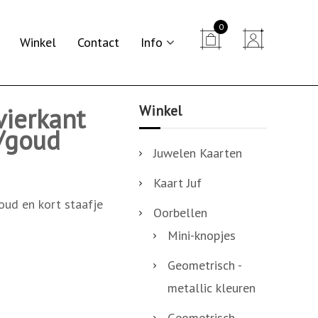
0


Winkel
Contact
Info
Winkel
vierkant
t/goud
Juwelen Kaarten
Kaart Juf
oud en kort staafje
Oorbellen
Mini-knopjes
Geometrisch -
metallic kleuren
Geometrisch -