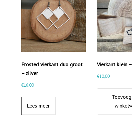
Frosted vierkant duo groot
Vierkant klein 
– zilver
€
10,00
€
16,00
Toevoeg
Lees meer
winkel