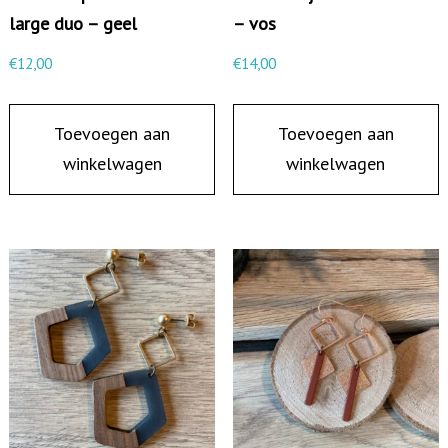
n
large duo – geel
– vos
t
€
12,00
€
14,00
a
l
Toevoegen aan
Toevoegen aan
winkelwagen
winkelwagen