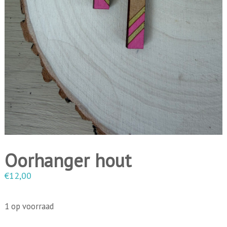
i
n
g
e
n
Oorhanger hout
€
12,00
1 op voorraad