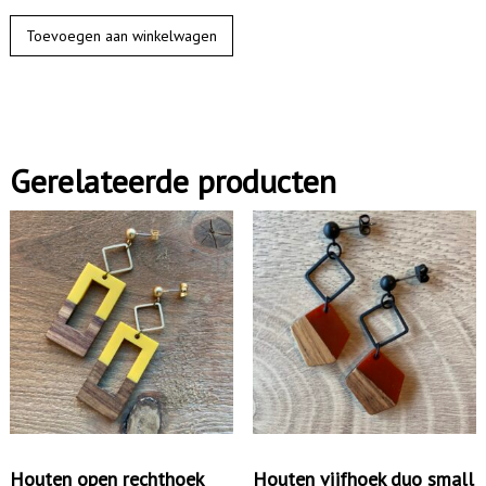
O
Toevoegen aan winkelwagen
o
r
h
a
Gerelateerde producten
n
g
e
r
h
o
u
t
a
a
Houten open rechthoek
Houten vijfhoek duo small