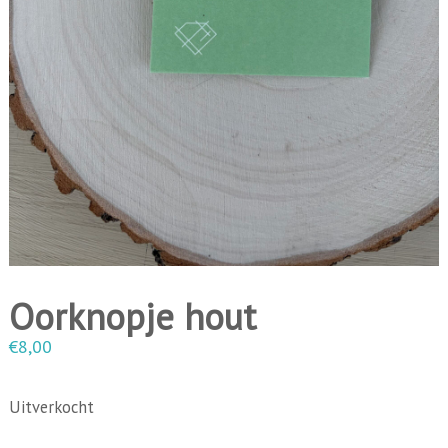
i
n
g
e
n
Oorknopje hout
€
8,00
Uitverkocht