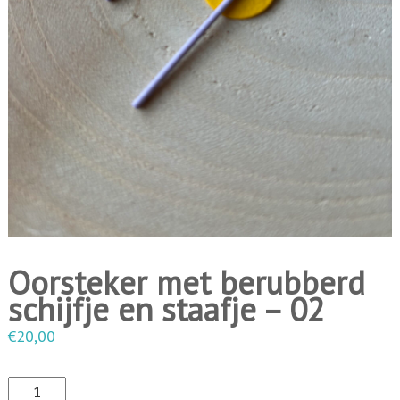
i
n
g
e
n
Oorsteker met berubberd
schijfje en staafje – 02
€
20,00
O