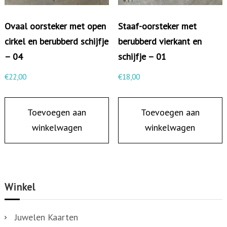
s
Ovaal oorsteker met open
Staaf-oorsteker met
t
cirkel en berubberd schijfje
berubberd vierkant en
a
– 04
schijfje – 01
a
f
€
22,00
€
18,00
j
e
Toevoegen aan
Toevoegen aan
-
winkelwagen
winkelwagen
0
2
a
a
Winkel
n
t
Juwelen Kaarten
a