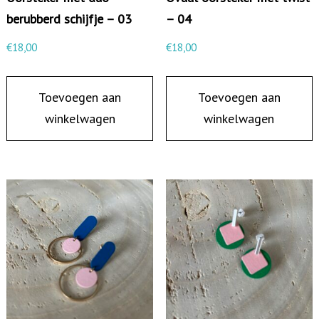
b
berubberd schijfje – 03
– 04
b
€
18,00
€
18,00
e
r
Toevoegen aan
Toevoegen aan
d
winkelwagen
winkelwagen
s
c
h
i
j
f
j
e
e
n