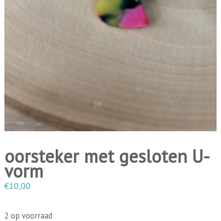
i
n
g
e
n
oorsteker met gesloten U-
vorm
€
10,00
2 op voorraad