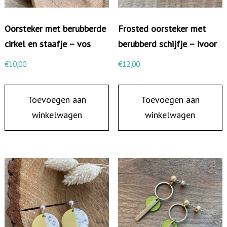
s
l
Oorsteker met berubberde
Frosted oorsteker met
o
cirkel en staafje – vos
berubberd schijfje – ivoor
t
€
10,00
€
12,00
e
n
Toevoegen aan
Toevoegen aan
U
winkelwagen
winkelwagen
-
v
o
r
m
a
a
n