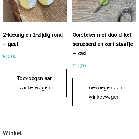
t
a
l
2-kleurig en 2-zijdig rond
Oorsteker met duo cirkel
– geel
berubberd en kort staafje
– kaki
€
10,00
€
12,00
Toevoegen aan
winkelwagen
Toevoegen aan
winkelwagen
Winkel