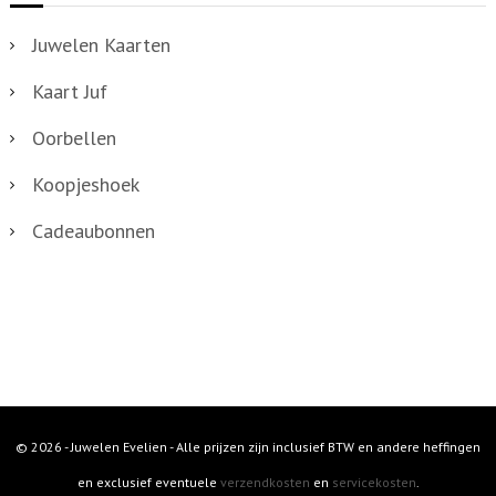
Juwelen Kaarten
Kaart Juf
Oorbellen
Koopjeshoek
Cadeaubonnen
© 2026 - Juwelen Evelien - Alle prijzen zijn inclusief BTW en andere heffingen
en exclusief eventuele
verzendkosten
en
servicekosten
.