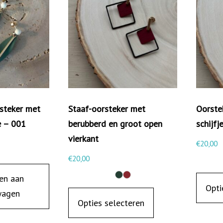
c
i
r
k
e
l
t
steker met
Staaf-oorsteker met
Oorste
j
e – 001
berubberd en groot open
schijfj
e
vierkant
e
€
20,00
n
€
20,00
b
en aan
D
Opti
e
wagen
i
Opties selecteren
r
t
u