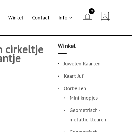
0


Winkel
Contact
Info
Winkel
 cirkeltje
antje
Juwelen Kaarten
Kaart Juf
Oorbellen
Mini-knopjes
Geometrisch -
metallic kleuren
Geometrisch -