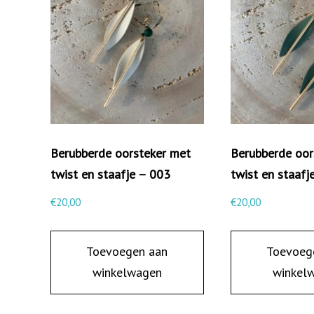
Berubberde oorsteker met
Berubberde oor
twist en staafje – 003
twist en staafj
€
20,00
€
20,00
Toevoegen aan
Toevoeg
winkelwagen
winkel