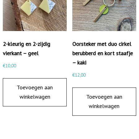
z
e
s
h
2-kleurig en 2-zijdig
Oorsteker met duo cirkel
o
vierkant – geel
berubberd en kort staafje
e
– kaki
k
€
10,00
-
€
12,00
t
Toevoegen aan
u
winkelwagen
Toevoegen aan
r
winkelwagen
q
u
o
i