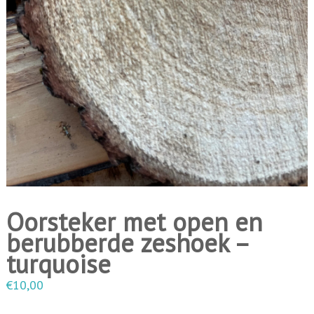
i
n
g
e
n
Oorsteker met open en
berubberde zeshoek –
turquoise
€
10,00