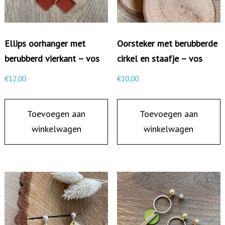
p
e
n
Ellips oorhanger met
Oorsteker met berubberde
e
berubberd vierkant – vos
cirkel en staafje – vos
n
€
12,00
€
10,00
b
e
Toevoegen aan
Toevoegen aan
r
winkelwagen
winkelwagen
u
b
b
e
r
d
e