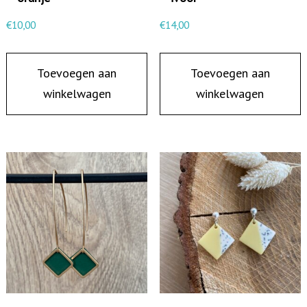
-
€
10,00
€
14,00
0
1
Toevoegen aan
Toevoegen aan
a
winkelwagen
winkelwagen
a
n
t
a
l