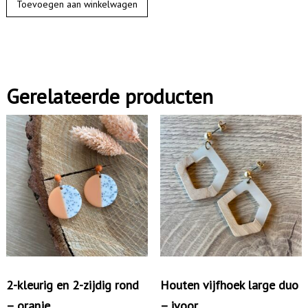
Toevoegen aan winkelwagen
r
s
t
e
Gerelateerde producten
k
e
r
m
e
t
t
w
i
s
2-kleurig en 2-zijdig rond
Houten vijfhoek large duo
t
– oranje
– ivoor