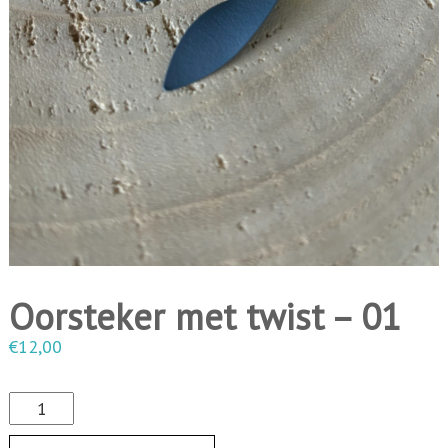
i
n
g
e
n
Oorsteker met twist – 01
€
12,00
O
o