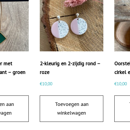
e
n
U
-
v
o
r
er met
2-kleurig en 2-zijdig rond –
Oorste
m
ant – groen
roze
cirkel 
a
€
10,00
€
10,00
a
n
t
en aan
Toevoegen aan
a
wagen
winkelwagen
l