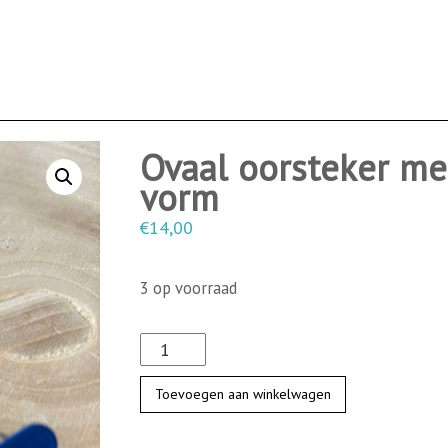
Ovaal oorsteker me
vorm
€
14,00
3 op voorraad
O
v
Toevoegen aan winkelwagen
a
a