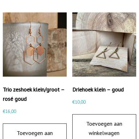
e
-
z
w
a
r
t
/
g
Trio zeshoek klein/groot –
Driehoek klein – goud
o
rosé goud
u
€
10,00
d
€
16,00
a
Toevoegen aan
a
Toevoegen aan
winkelwagen
n