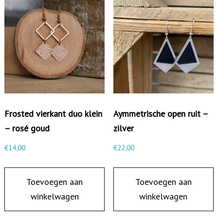
s
t
e
k
e
r
m
e
Frosted vierkant duo klein
Aymmetrische open ruit –
t
– rosé goud
zilver
s
€
14,00
€
22,00
t
a
Toevoegen aan
Toevoegen aan
a
winkelwagen
winkelwagen
f
j