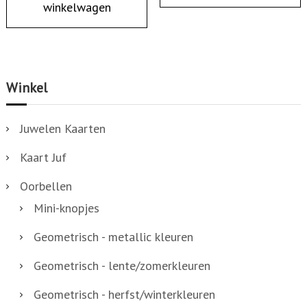
winkelwagen
t
a
l
Winkel
Juwelen Kaarten
Kaart Juf
Oorbellen
Mini-knopjes
Geometrisch - metallic kleuren
Geometrisch - lente/zomerkleuren
Geometrisch - herfst/winterkleuren