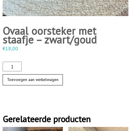
i
n
g
Ovaal oorsteker met
e
staafje – zwart/goud
n
€
18,00
O
v
Toevoegen aan winkelwagen
a
a
l
o
Gerelateerde producten
o
r