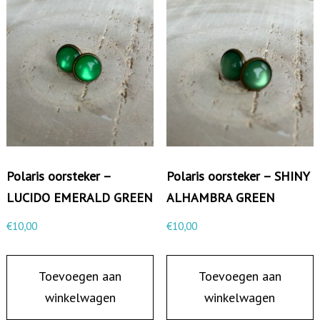
s
o
o
r
k
n
o
p
j
Polaris oorsteker –
Polaris oorsteker – SHINY
e
LUCIDO EMERALD GREEN
ALHAMBRA GREEN
a
€
10,00
€
10,00
a
n
Toevoegen aan
Toevoegen aan
t
winkelwagen
winkelwagen
a