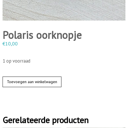
i
n
g
e
Polaris oorknopje
n
€
10,00
1 op voorraad
P
Toevoegen aan winkelwagen
o
l
a
r
Gerelateerde producten
i