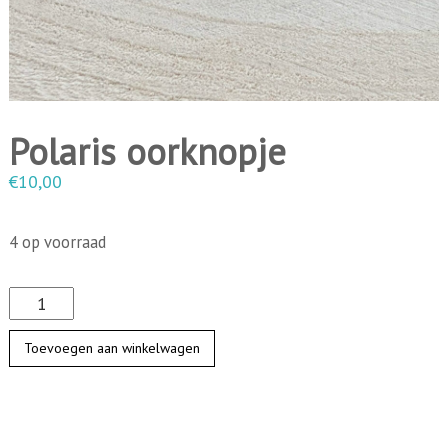
i
n
g
e
n
Polaris oorknopje
€
10,00
4 op voorraad
P
o
Toevoegen aan winkelwagen
l
a
r