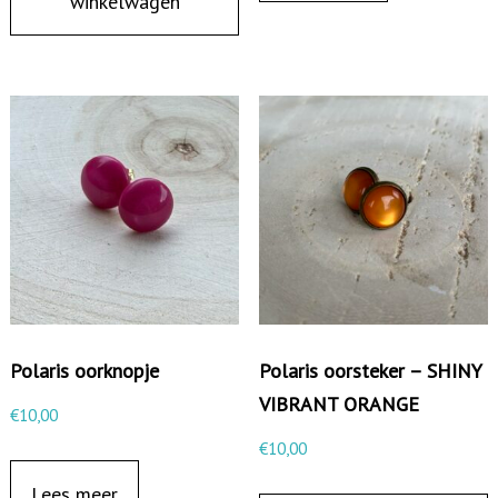
winkelwagen
a
l
Polaris oorknopje
Polaris oorsteker – SHINY
VIBRANT ORANGE
€
10,00
€
10,00
Lees meer