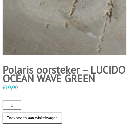
i
n
g
e
n
Polaris oorsteker – LUCIDO
OCEAN WAVE GREEN
€
10,00
P
o
Toevoegen aan winkelwagen
l