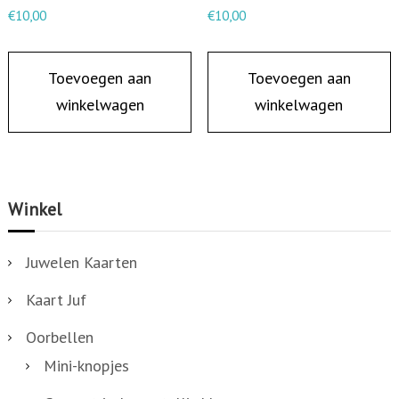
R
€
10,00
€
10,00
E
E
Toevoegen aan
Toevoegen aan
N
winkelwagen
winkelwagen
a
a
n
t
Winkel
a
l
Juwelen Kaarten
Kaart Juf
Oorbellen
Mini-knopjes