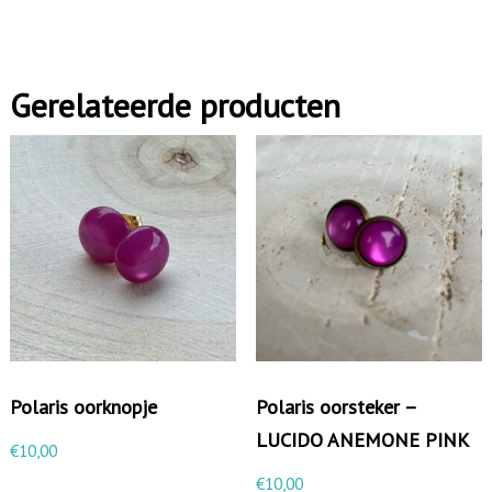
a
r
i
Gerelateerde producten
s
o
o
r
s
t
e
k
e
r
Polaris oorknopje
Polaris oorsteker –
-
LUCIDO ANEMONE PINK
€
10,00
L
€
10,00