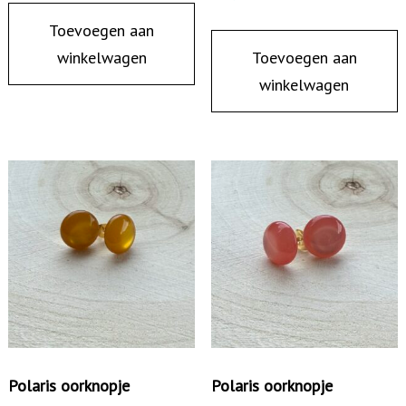
U
Toevoegen aan
C
winkelwagen
Toevoegen aan
I
winkelwagen
D
O
O
C
E
A
N
W
A
V
E
Polaris oorknopje
Polaris oorknopje
G