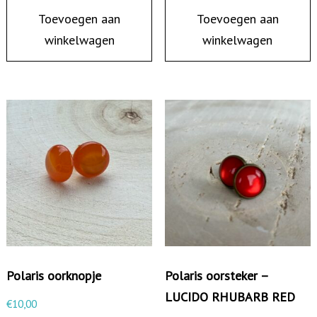
Toevoegen aan
Toevoegen aan
N
winkelwagen
winkelwagen
Y
V
I
B
R
A
N
T
O
R
A
Polaris oorknopje
Polaris oorsteker –
N
LUCIDO RHUBARB RED
G
€
10,00