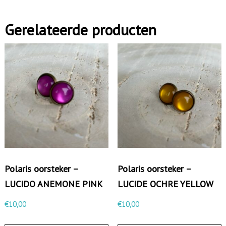
i
Gerelateerde producten
s
o
o
r
s
t
e
k
e
r
Polaris oorsteker –
Polaris oorsteker –
-
LUCIDO ANEMONE PINK
LUCIDE OCHRE YELLOW
S
€
10,00
€
10,00
H
I