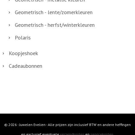
Geometrisch - lente/zomerkleuren
Geometrisch - herfst/winterkleuren
Polaris
Koopjeshoek
Cadeaubonnen
© 2026 - Juwelen Evelien - Alle prijzen zijn inclusief BTW en andere heffingen
en exclusief eventuele
verzendkosten
en
servicekosten
.