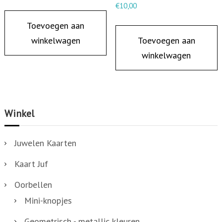
E
€
10,00
a
Toevoegen aan
a
winkelwagen
Toevoegen aan
n
winkelwagen
t
a
l
Winkel
Juwelen Kaarten
Kaart Juf
Oorbellen
Mini-knopjes
Geometrisch - metallic kleuren