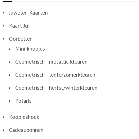
t
Juwelen Kaarten
a
Kaart Juf
l
Oorbellen
Mini-knopjes
Geometrisch - metallic kleuren
Geometrisch - lente/zomerkleuren
Geometrisch - herfst/winterkleuren
Polaris
Koopjeshoek
Cadeaubonnen