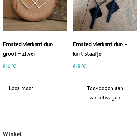
s
é
g
o
Frosted vierkant duo
Frosted vierkant duo –
u
groot – zilver
kort staafje
d
/
€
16,00
€
18,00
z
w
Lees meer
Toevoegen aan
a
winkelwagen
r
t
a
a
Winkel
n