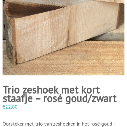
i
n
g
e
n
Trio zeshoek met kort
staafje – rosé goud/zwart
€
22,00
Oorsteker met trio van zeshoeken in het rosé goud +