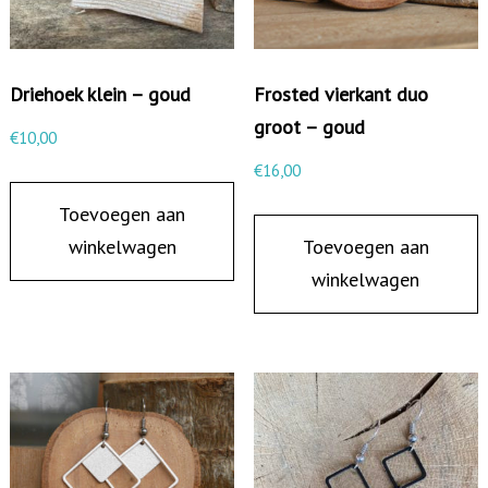
t
k
o
Driehoek klein – goud
Frosted vierkant duo
r
groot – goud
€
10,00
t
€
16,00
s
Toevoegen aan
t
winkelwagen
Toevoegen aan
a
winkelwagen
a
f
j
e
-
r
o