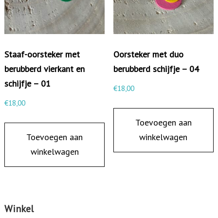
r
k
a
Staaf-oorsteker met
Oorsteker met duo
n
berubberd vierkant en
berubberd schijfje – 04
t
schijfje – 01
e
€
18,00
n
€
18,00
s
Toevoegen aan
c
Toevoegen aan
winkelwagen
h
winkelwagen
i
j
f
j
Winkel
e