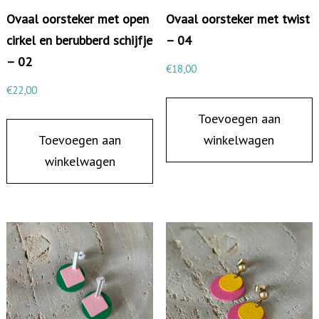
m
Ovaal oorsteker met open
Ovaal oorsteker met twist
e
cirkel en berubberd schijfje
– 04
t
– 02
€
18,00
b
€
22,00
e
Toevoegen aan
r
Toevoegen aan
winkelwagen
u
winkelwagen
b
b
e
r
d
v
i
e