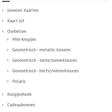
-
Juwelen Kaarten
0
Kaart Juf
3
a
Oorbellen
a
Mini-knopjes
n
Geometrisch - metallic kleuren
t
a
Geometrisch - lente/zomerkleuren
l
Geometrisch - herfst/winterkleuren
Polaris
Koopjeshoek
Cadeaubonnen