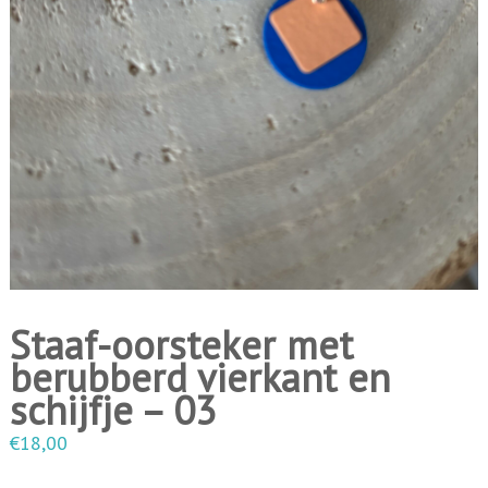
i
n
g
e
n
Staaf-oorsteker met
berubberd vierkant en
schijfje – 03
€
18,00