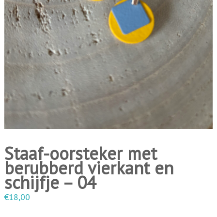
i
n
g
e
n
Staaf-oorsteker met
berubberd vierkant en
schijfje – 04
€
18,00