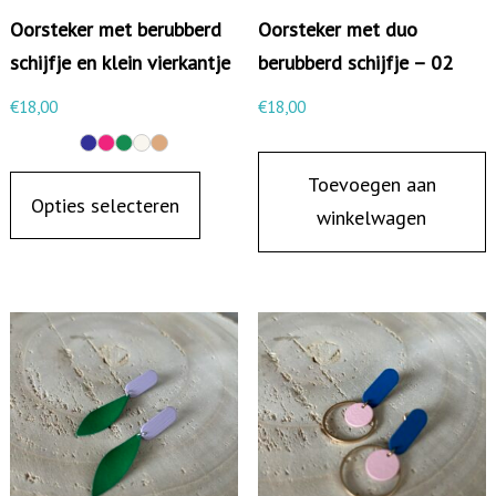
m
Oorsteker met berubberd
Oorsteker met duo
e
schijfje en klein vierkantje
berubberd schijfje – 02
t
€
18,00
€
18,00
b
e
D
Toevoegen aan
r
i
Opties selecteren
winkelwagen
u
t
b
p
b
r
e
o
r
d
d
u
v
c
i
t
e