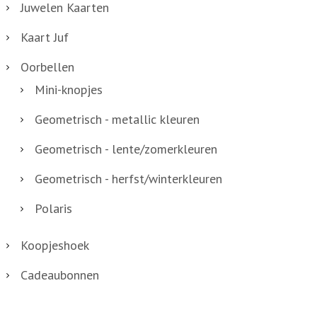
r
Juwelen Kaarten
-
i
Kaart Juf
0
a
4
t
Oorbellen
a
i
Mini-knopjes
a
e
Geometrisch - metallic kleuren
n
s
t
Geometrisch - lente/zomerkleuren
.
a
D
Geometrisch - herfst/winterkleuren
l
e
Polaris
z
e
Koopjeshoek
o
Cadeaubonnen
p
t