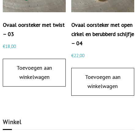
h
r
e
k
e
Ovaal oorsteker met twist
Ovaal oorsteker met open
a
f
– 03
cirkel en berubberd schijfje
n
t
– 04
t
€
18,00
m
e
€
22,00
e
n
e
Toevoegen aan
s
r
winkelwagen
Toevoegen aan
c
d
winkelwagen
h
e
i
r
j
e
f
v
Winkel
j
a
e