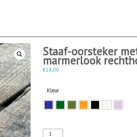
Staaf-oorsteker me
marmerlook rechth
€
18,00
Kleur
S