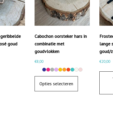
e
t
m
a
r
geribbelde
Cabochon oorsteker hars in
Froste
m
rosé goud
combinatie met
lange s
e
goudvlokken
goud/z
r
€
8,00
€
20,00
l
o
D
o
i
Opties selecteren
k
t
r
p
e
r
c
o