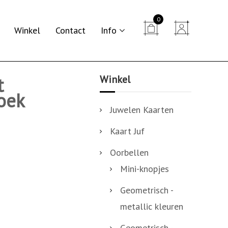
0


Winkel
Contact
Info
Winkel
t
oek
Juwelen Kaarten
Kaart Juf
Oorbellen
Mini-knopjes
Geometrisch -
metallic kleuren
Geometrisch -