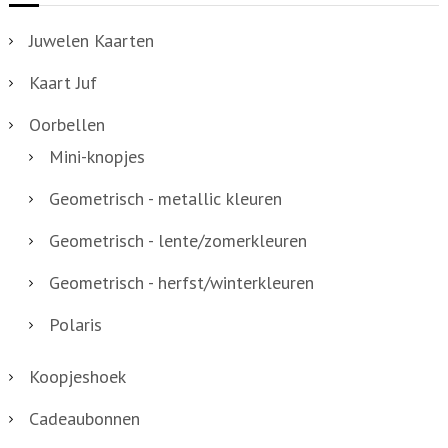
r
c
i
Juwelen Kaarten
t
a
Kaart Juf
h
t
e
i
Oorbellen
e
e
Mini-knopjes
f
s
Geometrisch - metallic kleuren
t
.
m
Geometrisch - lente/zomerkleuren
D
e
e
Geometrisch - herfst/winterkleuren
e
z
Polaris
r
e
d
o
Koopjeshoek
e
p
r
Cadeaubonnen
t
e