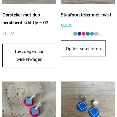
r
u
Oorsteker met duo
Staafoorsteker met twist
b
berubberd schijfje – 02
€
16,00
b
€
18,00
e
D
r
i
Opties selecteren
Toevoegen aan
d
t
winkelwagen
v
p
i
r
e
o
r
d
k
u
a
c
n
t
t