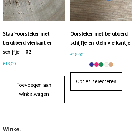
h
e
e
n
e
s
f
Staaf-oorsteker met
Oorsteker met berubberd
t
t
berubberd vierkant en
schijfje en klein vierkantje
a
m
schijfje – 02
a
€
18,00
e
f
€
18,00
e
j
D
r
e
i
Opties selecteren
d
Toevoegen aan
a
t
e
winkelwagen
a
p
r
n
r
e
t
o
v
a
d
a
Winkel
l
u