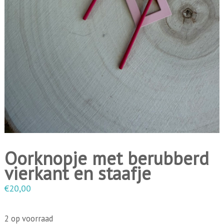
i
n
g
e
n
Oorknopje met berubberd
vierkant en staafje
€
20,00
2 op voorraad