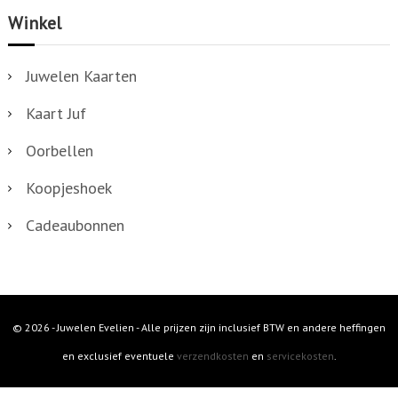
i
Winkel
n
g
Juwelen Kaarten
e
Kaart Juf
n
Oorbellen
Koopjeshoek
Cadeaubonnen
© 2026 - Juwelen Evelien - Alle prijzen zijn inclusief BTW en andere heffingen
en exclusief eventuele
verzendkosten
en
servicekosten
.