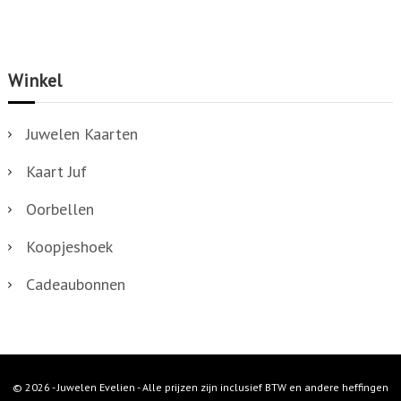
i
n
g
Winkel
e
n
Juwelen Kaarten
Kaart Juf
Oorbellen
Koopjeshoek
Cadeaubonnen
© 2026 - Juwelen Evelien - Alle prijzen zijn inclusief BTW en andere heffingen